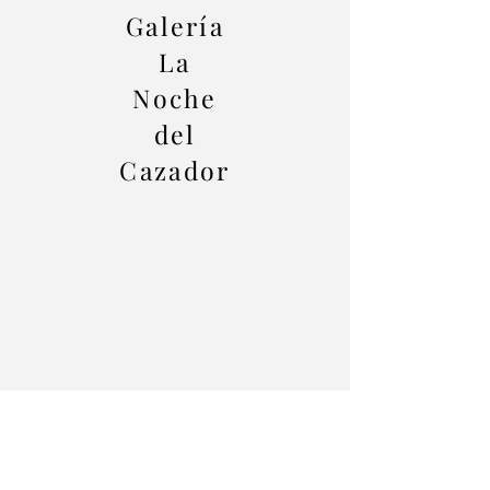
Galería
La
Noche
del
Cazador
1/2
This model is a film. In it the masterpiece
directed by Charles Laughton in 1955 is